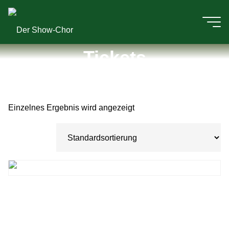
Zum
Inhalt
Der
springen
Tickets
Show-
Einzelnes Ergebnis wird angezeigt
Chor
Tickets